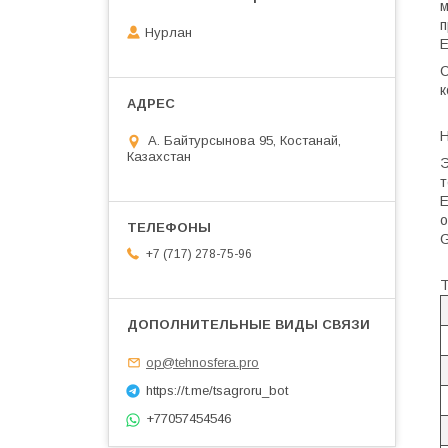
м
п
Нурлан
E
С
к
Н
А. Байтурсынова 95, Костанай,
Казахстан
Э
т
E
о
G
+7 (717) 278-75-96
Т
op@tehnosfera.pro
https://t.me/tsagroru_bot
+77057454546