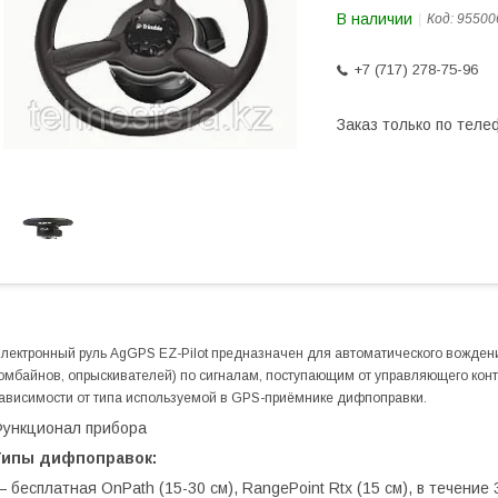
В наличии
Код:
95500
+7 (717) 278-75-96
Заказ только по теле
лектронный руль AgGPS EZ-Pilot предназначен для автоматического вождени
омбайнов, опрыскивателей) по сигналам, поступающим от управляющего контр
ависимости от типа используемой в GPS-приёмнике дифпоправки.
ункционал прибора
Типы дифпоправок:
 бесплатная OnPath (15-30 см), RangePoint Rtx (15 cм), в течение 