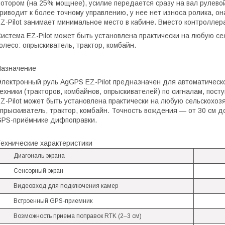
отором (на 25% мощнее), усилие передается сразу на вал рулевой
риводит к более точному управлению, у нее нет износа ролика, она
Z-Pilot занимает минимальное место в кабине. Вместо контроллера
истема EZ-Pilot может быть установлена практически на любую 
олесо: опрыскиватель, трактор, комбайн.
азначение
лектронный руль AgGPS EZ-Pilot предназначен для автоматическ
ехники (тракторов, комбайнов, опрыскивателей) по сигналам, по
Z-Pilot может быть установлена практически на любую сельскохо
прыскиватель, трактор, комбайн. Точность вождения — от 30 см до
PS-приёмнике дифпоправки.
ехнические характеристики
Диагональ экрана
Сенсорный экран
Видеовход для подключения камер
Встроенный GPS-приемник
Возможность приема поправок RTK (2–3 см)