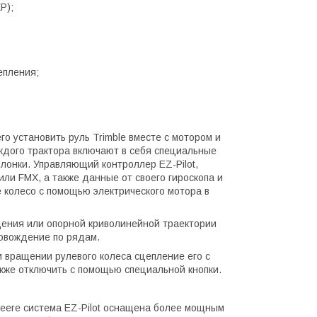
P);
епления;
го установить руль Trimble вместе с мотором и
дого трактора включают в себя специальные
лонки. Управляющий контроллер EZ-Pilot,
ли FMX, а также данные от своего гироскопа и
 колесо с помощью электрического мотора в
дения или опорной криволинейной траектории
товождение по рядам.
м вращении рулевого колеса сцепление его с
акже отключить с помощью специальной кнопки.
eere cистема EZ-Pilot оснащена более мощным