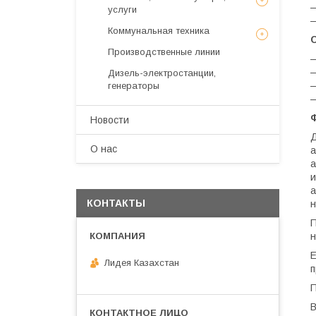
—
услуги
—
Коммунальная техника
Производственные линии
—
—
Дизель-электростанции,
—
генераторы
—
Новости
Д
О нас
а
а
и
а
КОНТАКТЫ
н
П
н
Е
Лидея Казахстан
п
П
В