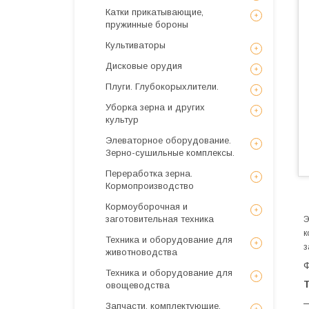
Катки прикатывающие,
пружинные бороны
Культиваторы
Дисковые орудия
Плуги. Глубокорыхлители.
Уборка зерна и других
культур
Элеваторное оборудование.
Зерно-сушильные комплексы.
Переработка зерна.
Кормопроизводство
Кормоуборочная и
заготовительная техника
Э
к
Техника и оборудование для
з
животноводства
Ф
Техника и оборудование для
овощеводства
—
Запчасти, комплектующие,