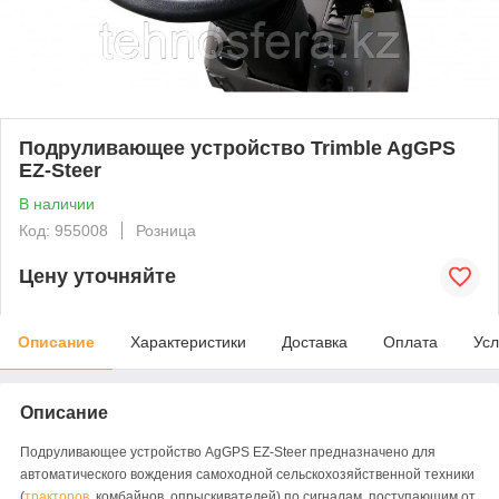
Подруливающее устройство Trimble AgGPS
EZ-Steer
В наличии
Код: 955008
Розница
Цену уточняйте
Описание
Характеристики
Доставка
Оплата
Усл
Описание
Подруливающее устройство AgGPS EZ-Steer предназначено для
автоматического вождения самоходной сельскохозяйственной техники
(
тракторов
, комбайнов, опрыскивателей) по сигналам, поступающим от