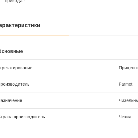
привода
3
арактеристики
Основные
грегатирование
Прицепн
роизводитель
Farmet
азначение
Чизельн
трана производитель
Чехия