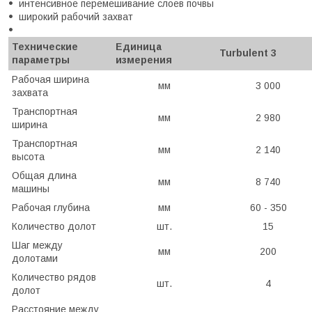
интенсивное перемешивание слоев почвы
широкий рабочий захват
Технические
Единица
Turbulent 3
параметры
измерения
Рабочая ширина
мм
3 000
захвата
Транспортная
мм
2 980
ширина
Транспортная
мм
2 140
высота
Общая длина
мм
8 740
машины
Рабочая глубина
мм
60 - 350
Количество долот
шт.
15
Шаг между
мм
200
долотами
Количество рядов
шт.
4
долот
Расстояние между