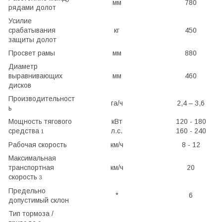
мм
780
рядами долот
Усилие
срабатывания
кг
450
защиты долот
Просвет рамы
мм
880
Диаметр
выравнивающих
мм
460
дисков
Производительност
га/ч
2,4 – 3,6
ь
Мощность тягового
кВт
120 - 180
средства
л.с.
160 - 240
1
Рабочая скорость
км/ч
8 - 12
Максимальная
транспортная
км/ч
20
скорость
3
Предельно
°
6
допустимый склон
Тип тормоза /