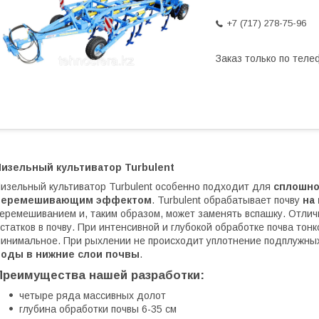
+7 (717) 278-75-96
Заказ только по теле
Чизельный культиватор Turbulent
изельный культиватор Turbulent особенно подходит для
сплошно
перемешивающим эффектом
. Turbulent обрабатывает почву
на
еремешиванием и, таким образом, может заменять вспашку. Отли
статков в почву. При интенсивной и глубокой обработке почва тон
инимальное. При рыхлении не происходит уплотнение подплужны
воды в нижние слои почвы
.
Преимущества нашей разработки:
четыре ряда массивных долот
глубина обработки почвы 6-35 см