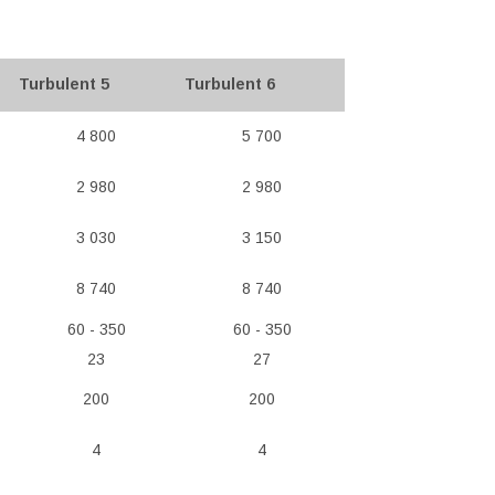
Turbulent 5
Turbulent 6
4 800
5 700
2 980
2 980
3 030
3 150
8 740
8 740
60 - 350
60 - 350
23
27
200
200
4
4