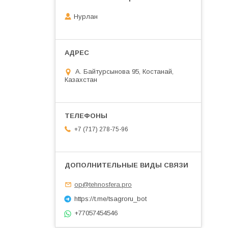
Нурлан
А. Байтурсынова 95, Костанай,
Казахстан
+7 (717) 278-75-96
op@tehnosfera.pro
https://t.me/tsagroru_bot
+77057454546