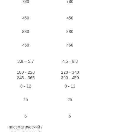
780
780
450
450
880
880
460
460
3,8 – 5,7
4,5 - 6,8
180 - 220
220 - 340
245 - 365
300 - 450
8 - 12
8 - 12
25
25
6
6
пневматический /