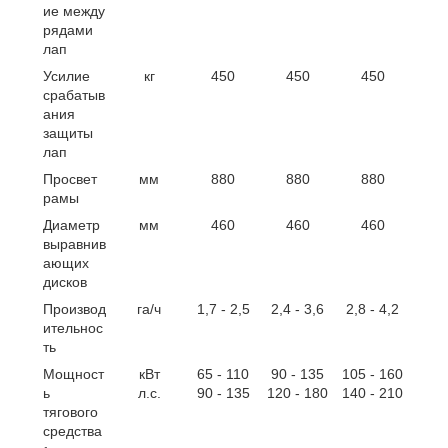
ие между
рядами
лап
Усилие
кг
450
450
450
срабатыв
ания
защиты
лап
Просвет
мм
880
880
880
рамы
Диаметр
мм
460
460
460
выравнив
ающих
дисков
Производ
га/ч
1,7 - 2,5
2,4 - 3,6
2,8 - 4,2
ительнос
ть
Мощност
кВт
65 - 110
90 - 135
105 - 160
ь
л.с.
90 - 135
120 - 180
140 - 210
тягового
средства