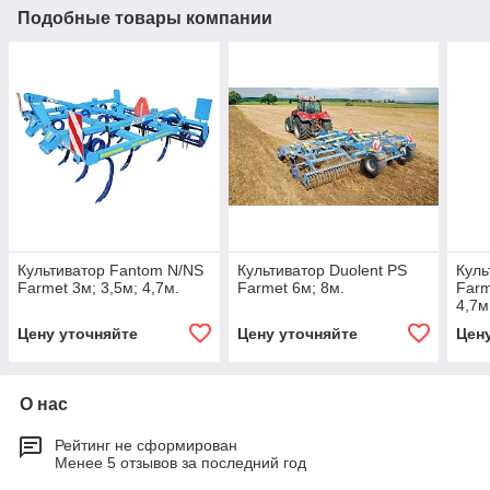
Подобные товары компании
Культиватор Fantom N/NS
Культиватор Duolent PS
Куль
Farmet 3м; 3,5м; 4,7м.
Farmet 6м; 8м.
Farm
4,7м
Цену уточняйте
Цену уточняйте
Цен
О нас
Рейтинг не сформирован
Менее 5 отзывов за последний год