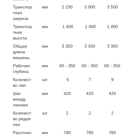
Транспор
мм
2 230
3 000
3 500
тная
ширина
Транспор
мм
1 400
1 400
1 400
тная
высота
Общая
мм
3 350
3 350
3 350
длина
машины
Рабочая
мм
60 - 350
60 - 350
60 - 350
глубина
Количест
шт.
5
7
9
во лап
Шаг
мм
420
420
420
между
лапами
Количест
шт.
2
2
2
во рядов
лап
Расстоян
мм
780
780
780