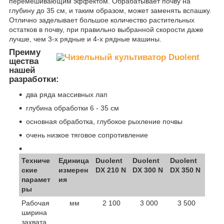
перемешивающим эффектом. Обрабатывает почву на
глубину до 35 см, и таким образом, может заменять вспашку.
Отлично заделывает большое количество растительных
остатков в почву, при правильно выбранной скорости даже
лучше, чем 3-х рядные и 4-х рядные машины.
Преиму
щества
нашей
разработки:
два ряда массивных лап
глубина обработки 6 - 35 см
основная обработка, глубокое рыхление почвы
очень низкое тяговое сопротивление
Техниче
Единица
Duolent
Duolent
Duolent
ские
измерен
DX 210 N
DX 300 N
DX 350 N
парамет
ия
ры
Рабочая
мм
2 100
3 000
3 500
ширина
захвата