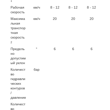
1
Рабочая
км/ч
8 - 12
8 - 12
8 - 12
скорость
Максима
км/ч
20
20
20
льная
транспор
тная
скорость
2
Предель
°
6
6
6
но
допустим
ый уклон
Количест
бар
во
гидравли
ческих
контуров
/
давление
Количест
во