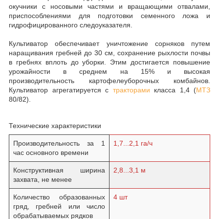
окучники с носовыми частями и вращающими отвалами,
приспособлениями для подготовки семенного ложа и
гидрофицированного следоуказателя.
Культиватор обеспечивает уничтожение сорняков путем
наращивания гребней до 30 см, сохранение рыхлости почвы
в гребнях вплоть до уборки. Этим достигается повышение
урожайности в среднем на 15% и высокая
производительность картофелеуборочных комбайнов.
Культиватор агрегатируется с
тракторами
класса 1,4 (
МТЗ
80/82).
Технические характеристики
Производительность за 1
1,7...2,1 га/ч
час основного времени
Конструктивная ширина
2,8...3,1 м
захвата, не менее
Количество образованных
4 шт
гряд, гребней или число
обрабатываемых рядков