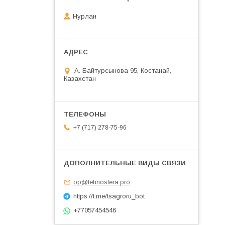
Нурлан
А. Байтурсынова 95, Костанай,
Казахстан
+7 (717) 278-75-96
op@tehnosfera.pro
https://t.me/tsagroru_bot
+77057454546