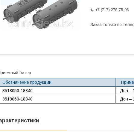
+7 (717) 278-75-96
Заказ только по теле
риемный битер
Обозначение продукции
Приме
3518050-18840
Дон – 
3518060-18840
Дон – 
арактеристики