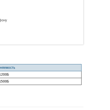
фону
няемость
1200Б
1500Б