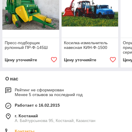
Пресс-подборщик
Косилка-измельчитель
Опр
рулонный ПР-Ф-145Ш
навесная КИН-Ф-1500
при
сери
Цену уточняйте
Цену уточняйте
Цен
О нас
Рейтинг не сформирован
Менее 5 отзывов за последний год
Работает с 16.02.2015
г. Костанай
А. Байтурсынова 95, Костанай, Казахстан
Контакты