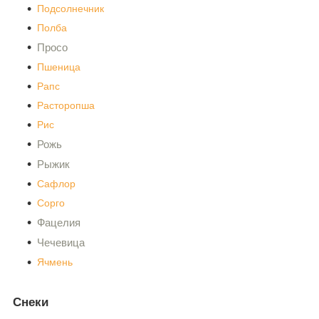
Подсолнечник
Полба
Просо
Пшеница
Рапс
Расторопша
Рис
Рожь
Рыжик
Сафлор
Сорго
Фацелия
Чечевица
Ячмень
Снеки