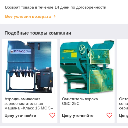
Возврат товара в течение 14 дней по договоренности
Все условия возврата
Подобные товары компании
Аэродинамическая
Очиститель вороха
Опт
зерноочистительная
ОВС-25С
сепа
машина «Класс 15 МС 5»
сер
стационарная
Цену уточняйте
Цену уточняйте
Цен