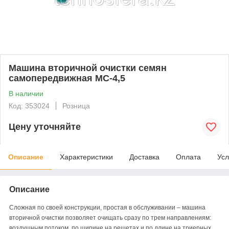
Машина вторичной очистки семян
самопередвижная МС-4,5
В наличии
Код: 353024
Розница
Цену уточняйте
Описание
Характеристики
Доставка
Оплата
Усл
Описание
Сложная по своей конструкции, простая в обслуживании – машина
вторичной очистки позволяет очищать сразу по трем направлениям:
воздушным потоком, по ширине на решетах и по длине на триерных