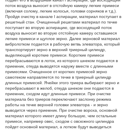
поток воздуха выносит в отстойную камеру легкие примеси
(включая солому, легкие колосья, головки сорняков и т.д.).
Пройдя очистку в канале I аспирации, материал поступает в
решетный стан. Очищенный решетами материал по течке
поступает во вторую аспирацию, где восходящий поток
воздуха выносит во вторую отстойную камеру оставшиеся
легкие примеси и щуплое зерно. Далее зерновой материал
вибролотком подается в рабочую ветвь элеватора, который
транспортирует зерно в верхний триерный цилиндр,
выделяющий короткие примеси. Короткие примеси
перебрасываются в лоток, из которого шнеком подаются в
приемник, откуда выводятся наружу вместе с длинными
примесями. Очищенное от коротких примесей зерно
самотеком направляется по течке в триерный цилиндр
длинных примесей. Ячейки этого триера выбирают зерно и
перебрасывают в желоб, откуда шнеком они подаются в
приемник, сходом идут длинные примеси. При очистке
материала без триеров переключают заслонку режима
работы на течке верхней головки элеватора - и зерно
выводится через приемник. При очистке вороха, основной
материал которого имеет длину большую, чем остальные
примеси, например овес, сходом с овсюжного цилиндра
пойдет основной материал, а лотком будут выводиться