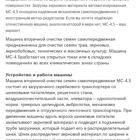
поверхностях. Загрузка зернового материала автоматизированная.
МС-4,5 оснащена надёжным механизмом самопередвижения с
иностранным мотор-редуктором. Если вы хотите надёжную
отечественную машину, аналогов которой в мире нет, МС-4,5 – ваш
вариант.
Машина вторичной очистки семян самопередвижная
предназначена для очистки семян трав, зерновых,
зернобобовых, технических и масличных культур. Машина
МС-4.5работает на открытых токах или в складских
помещениях во всех климатических зонах страны.
Устройство и работа машины
Машина вторичной очистки семян самопередвижная МС-4,5
состоит из загрузочного скребкового транспортера со
шнековыми питателями, решетного стана,
воздушноочистительной части, элеватора – однопоточной
нории, триерных цилиндров, вибролотка, механизма
передвижения и отгрузочного ленточного транспортера. При
движении машины вдоль вороха шнековые питатели
захватывают зерновой материал и подводят к подъемной
трубе загрузчика, который подает его в распределительный
шнек. Шнек распределяет зерновой материал по ширине и
подает его в воздушный канал I аспирации, где восходящий