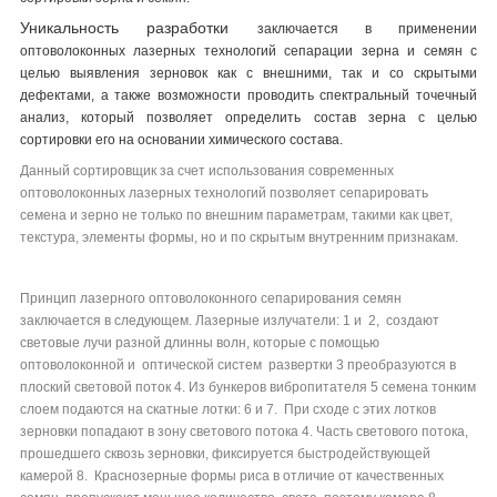
Уникальность разработки
заключается в применении
оптоволоконных лазерных технологий сепарации зерна и семян с
целью выявления зерновок как с внешними, так и со скрытыми
дефектами, а также возможности проводить спектральный точечный
анализ, который позволяет определить состав зерна с целью
сортировки его на основании химического состава.
Данный сортировщик за счет использования современных
оптоволоконных лазерных технологий позволяет сепарировать
семена и зерно не только по внешним параметрам, такими как цвет,
текстура, элементы формы, но и по скрытым внутренним признакам.
Принцип лазерного оптоволоконного сепарирования семян
заключается в следующем. Лазерные излучатели: 1 и 2, создают
световые лучи разной длинны волн, которые с помощью
оптоволоконной и оптической систем развертки 3 преобразуются в
плоский световой поток 4. Из бункеров вибропитателя 5 семена тонким
слоем подаются на скатные лотки: 6 и 7. При сходе с этих лотков
зерновки попадают в зону светового потока 4. Часть светового потока,
прошедшего сквозь зерновки, фиксируется быстродействующей
камерой 8. Краснозерные формы риса в отличие от качественных