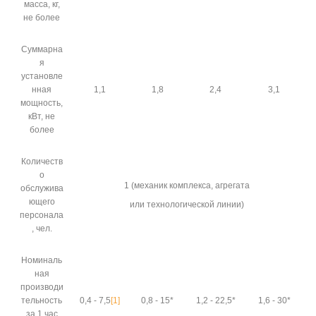
масса, кг,
не более
Суммарна
я
установле
нная
1,1
1,8
2,4
3,1
мощность,
кВт, не
более
Количеств
о
1 (механик комплекса, агрегата
обслужива
ющего
или технологической линии)
персонала
, чел.
Номиналь
ная
производи
тельность
0,4 - 7,5
[1]
0,8 - 15
*
1,2 - 22,5
*
1,6 - 30
*
за 1 час