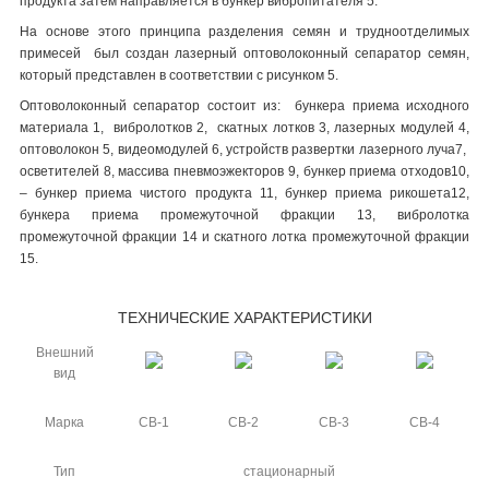
продукта затем направляется в бункер вибропитателя 5.
На основе этого принципа разделения семян и трудноотделимых
примесей был создан лазерный оптоволоконный сепаратор семян,
который представлен в соответствии с рисунком 5.
Оптоволоконный сепаратор состоит из: бункера приема исходного
материала 1, вибролотков 2, скатных лотков 3, лазерных модулей 4,
оптоволокон 5, видеомодулей 6, устройств развертки лазерного луча7,
осветителей 8, массива пневмоэжекторов 9, бункер приема отходов10,
– бункер приема чистого продукта 11, бункер приема рикошета12,
бункера приема промежуточной фракции 13, вибролотка
промежуточной фракции 14 и скатного лотка промежуточной фракции
15.
ТЕХНИЧЕСКИЕ ХАРАКТЕРИСТИКИ
Внешний
вид
Марка
СВ-1
СВ-2
СВ-3
СВ-4
Тип
стационарный