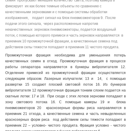
семян пропускают меньшее количество света, поэтому камера 8
фиксирует их как более темные объекты по сравнению с
качественными зерновками и с помощью системы обработки
изображения, подает сигнал на блок пневмоэжекторов 9. После
подачи этого сигнала, через
расположенные напротив
некачественных зерновок пневмоэжекторы, подается воздушный
поток, с помощью которого примеси и часть зерновок направляются в
приемник 10 промежуточной фракции, а качественные семена под
действием силы тяжести попадают в приемник 11 чистого продукта.
Промежуточная фракция необходима для уменьшения потерь
качественных семян в отход. Промежуточная фракция в процессе
работы сепаратора направляется в бункеры вибропитателя 12.
Отделение примесей из промежуточной фракции осуществляется
следующим образом. Лазерные излучатели: 13 и 14, с помощью
развертки 15 создают плоский световой поток 16. Из бункеров
вибропитателя 12 промежуточная фракция тонким слоем подается на
скатные лотки: 17 и 18. При сходе с этих лотков зерновки попадают в
зону светового потока 16. С помощью камеры 19 и блока
пневмоэжекторов 20 краснозерные формы риса направляются в
приемник 21 отхода, а качественные семена и часть невыделенных
краснозерных форм риса под действием силы тяжести попадают в
приемник 22 – условно- чистого продукта. Фракция условно - чистого