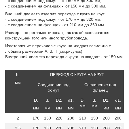
- с соединением под хомут - от 150 мм до 300 мм,
- с соединением на фланцах - от 150 мм до 300 мм.
Внешний диаметр изделия перехода с круга на круг:
- с соединением под хомут - от 170 мм до 320 мм,
- с соединением на фланцах - от 210 мм до 360 мм.
Размер L не регламентирован, так как обеспечивается
конструкцией того или иного трубопровода.
Изготовление переходов с круга на квадрат возможно с
любыми размерами А, В, Н (см.рисунок).
Внутренний диаметр перехода с круга на квадрат - от 150 мм.
b,
ПЕРЕХОД С КРУГА НА КРУГ
мм
Соединение под
Соединение под
хомут
фланец
D,
d,
D2,
d1,
D,
d,
D2,
d1,
мм
мм
мм
мм
мм
мм
мм
мм
2
170
150
220
200
210
150
260
200
2,5
170
150
220
200
210
150
260
200