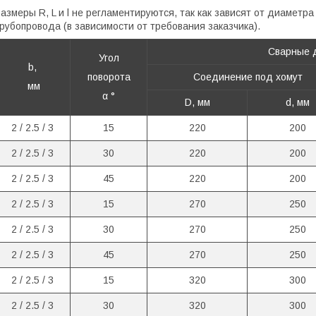
азмеры R, L и l не регламентируются, так как зависят от диаметра
рубопровода (в зависимости от требования заказчика).
Сварные 
Угол
b,
поворота
Соединение под хомут
мм
α
°
D,
мм
d,
мм
2
/ 2.5 / 3
15
220
200
2
/ 2.5 / 3
30
220
200
2
/ 2.5 / 3
45
220
200
2
/ 2.5 / 3
15
270
250
2
/ 2.5 / 3
30
270
250
2
/ 2.5 / 3
45
270
250
2
/ 2.5 / 3
15
320
300
2
/ 2.5 / 3
30
320
300