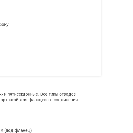
фону
х- и пятисекцонные. Все типы отводов
отбортовкой для фланцевого соединения.
 мм (под фланец)