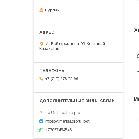
Нурлан
Х
А. Байтурсынова 95, Костанай,
Казахстан
С
+7 (717) 278-75-96
И
op@tehnosfera.pro
https://t.me/tsagroru_bot
+77057454546