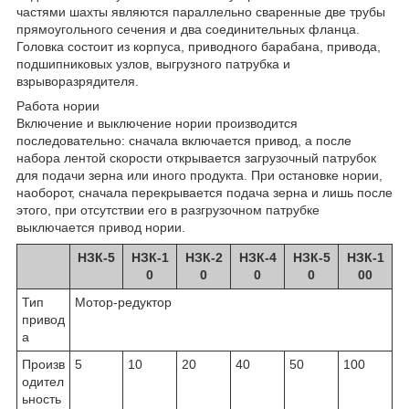
частями шахты являются параллельно сваренные две трубы
прямоугольного сечения и два соединительных фланца.
Головка состоит из корпуса, приводного барабана, привода,
подшипниковых узлов, выгрузного патрубка и
взрыворазрядителя.
Работа нории
Включение и выключение нории производится
последовательно: сначала включается привод, а после
набора лентой скорости открывается загрузочный патрубок
для подачи зерна или иного продукта. При остановке нории,
наоборот, сначала перекрывается подача зерна и лишь после
этого, при отсутствии его в разгрузочном патрубке
выключается привод нории.
НЗК-5
НЗК-1
НЗК-2
НЗК-4
НЗК-5
НЗК-1
0
0
0
0
00
Тип
Мотор-редуктор
привод
а
Произв
5
10
20
40
50
100
одител
ьность