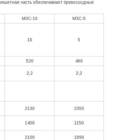
 решетная часть обеспечивают превосходные
МЗС-10
МЗС-5
10
5
520
460
2,2
2,2
2130
2350
1400
1150
2100
1890