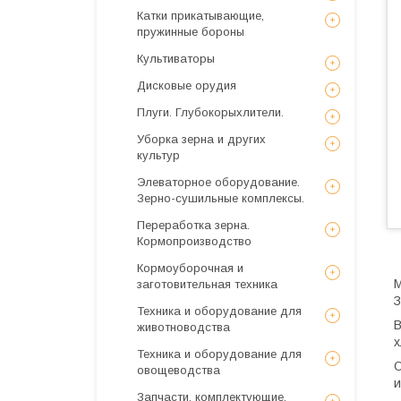
Катки прикатывающие,
пружинные бороны
Культиваторы
Дисковые орудия
Плуги. Глубокорыхлители.
Уборка зерна и других
культур
Элеваторное оборудование.
Зерно-сушильные комплексы.
Переработка зерна.
Кормопроизводство
Кормоуборочная и
М
заготовительная техника
З
Техника и оборудование для
В
животноводства
х
Техника и оборудование для
О
овощеводства
и
Запчасти, комплектующие,