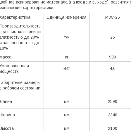
войное аспирирование материала (на входе и выходе), развитая
ехнические характеристики.
Характеристика
Единица измерения
МЗС-25
Производительность
при очистке пшеницы
влажностью до 20%
т/ч
25
и засоренностью до
10%
Масса
кг
900
Установленная
кВт
4,0
мощность
Габаритные размеры
в рабочем состоянии:
Длина
мм
2590
Ширина
мм
2340
Высота
мм
2100