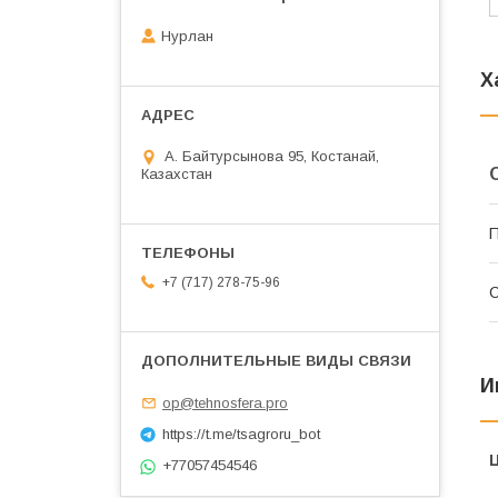
Нурлан
Х
А. Байтурсынова 95, Костанай,
Казахстан
П
+7 (717) 278-75-96
С
И
op@tehnosfera.pro
https://t.me/tsagroru_bot
+77057454546