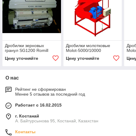
Дробилки зерновых
Дробилки молотковые
Дроб
гранул SG1200 Romill
Molot-5000/10000
Molo
Цену уточняйте
Цену уточняйте
Цен
О нас
Рейтинг не сформирован
Менее 5 отзывов за последний год
Работает с 16.02.2015
г. Костанай
А. Байтурсынова 95, Костанай, Казахстан
Контакты