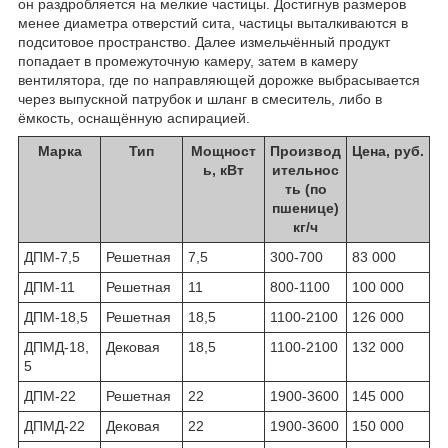
он раздробляется на мелкие частицы. Достигнув размеров
менее диаметра отверстий сита, частицы выталкиваются в
подситовое пространство. Далее измельчённый продукт
попадает в промежуточную камеру, затем в камеру
вентилятора, где по направляющей дорожке выбрасывается
через выпускной патрубок и шланг в смеситель, либо в
ёмкость, оснащённую аспирацией.
Марка
Тип
Мощност
Производ
Цена, руб.
ь, кВт
ительнос
ть (по
пшенице)
кг/ч
ДПМ-7,5
Решетная
7,5
300-700
83 000
ДПМ-11
Решетная
11
800-1100
100 000
ДПМ-18,5
Решетная
18,5
1100-2100
126 000
ДПМД-18,
Дековая
18,5
1100-2100
132 000
5
ДПМ-22
Решетная
22
1900-3600
145 000
ДПМД-22
Дековая
22
1900-3600
150 000