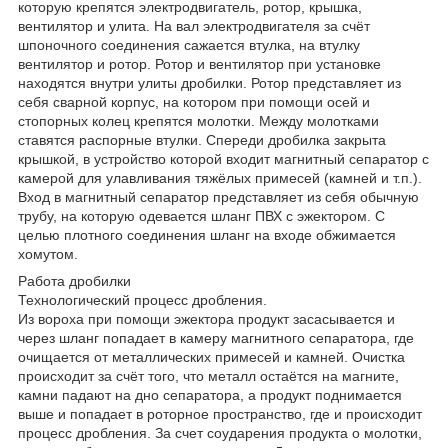
которую крепятся электродвигатель, ротор, крышка,
вентилятор и улита. На вал электродвигателя за счёт
шпоночного соединения сажается втулка, на втулку
вентилятор и ротор. Ротор и вентилятор при установке
находятся внутри улиты дробилки. Ротор представляет из
себя сварной корпус, на котором при помощи осей и
стопорных колец крепятся молотки. Между молотками
ставятся распорные втулки. Спереди дробилка закрыта
крышкой, в устройство которой входит магнитный сепаратор с
камерой для улавливания тяжёлых примесей (камней и т.п.).
Вход в магнитный сепаратор представляет из себя обычную
трубу, на которую одевается шланг ПВХ с эжектором. С
целью плотного соединения шланг на входе обжимается
хомутом.
Работа дробилки
Технологический процесс дробления.
Из вороха при помощи эжектора продукт засасывается и
через шланг попадает в камеру магнитного сепаратора, где
очищается от металлических примесей и камней. Очистка
происходит за счёт того, что металл остаётся на магните,
камни падают на дно сепаратора, а продукт поднимается
выше и попадает в роторное пространство, где и происходит
процесс дробления. За счет соударения продукта о молотки,