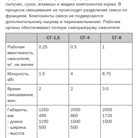
сыпучих, сухих, влажных и жидких компонентов корма. В
процессе смешивания не происходит разделение смеси по
фракциям. Компоненты смеси не подвергаются
дополнительному нагреву и переизмельчению. Рабочие
органы обеспечивают полную саморазгрузку смесителя.
СГ-1,5
СГ-4
СГ-8
Рабочая
0,25
0,5
1
вместимость
смесителя,
м³, не менее
Мощность,
1,5
4
8,75
кВт.
Время
2
2
3-5
смешивания,
мин.
Габариты,
1260
2050
2050
мм:
490
860
1720
- длина
1190
1500
1500
- ширина
500
500
- высота