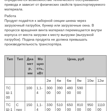
привода и зависит от физических свойств транспортируемого
материала.
Работа
Продукт подаётся к заборной секции шнека через
загрузочный патрубок, бункер или загрузочные окна. В
процессе вращения винта материал перемещается внутри
корпуса от места загрузки к месту выгрузки (выгрузной
патрубок). Подача продукта не должна превышать
производительность транспортёра.
Тип
Тип
Диа
Мо
Цена, руб
мет
щно
р,
сть,
мм
кВт
2м
4м
6м
8м
10м
12м
ТС
100
1,1-
300
390
480
590
Ш-1
4
00
00
00
00
00
ТС
С
150
1,1-
330
510
650
810
950
1110
Ш-1
про
4
00
00
00
00
00
00