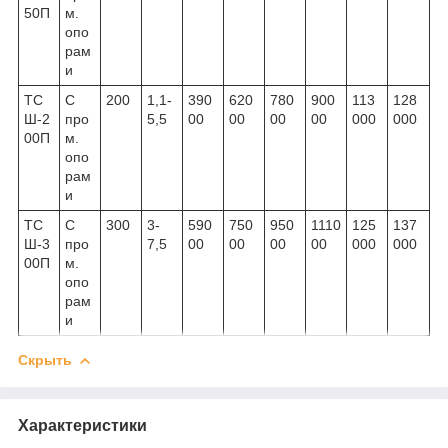
50П
м.
опо
рам
и
ТС
С
200
1,1-
390
620
780
900
113
128
Ш-2
про
5,5
00
00
00
00
000
000
00П
м.
опо
рам
и
ТС
С
300
3-
590
750
950
1110
125
137
Ш-3
про
7,5
00
00
00
00
000
000
00П
м.
опо
рам
и
Скрыть
Характеристики