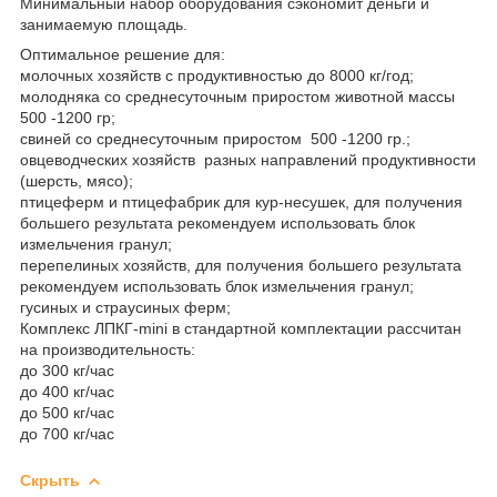
Минимальный набор оборудования сэкономит деньги и
занимаемую площадь.
Оптимальное решение для:
молочных хозяйств с продуктивностью до 8000 кг/год;
молодняка со среднесуточным приростом животной массы
500 -1200 гр;
свиней со среднесуточным приростом 500 -1200 гр.;
овцеводческих хозяйств разных направлений продуктивности
(шерсть, мясо);
птицеферм и птицефабрик для кур-несушек, для получения
большего результата рекомендуем использовать блок
измельчения гранул;
перепелиных хозяйств, для получения большего результата
рекомендуем использовать блок измельчения гранул;
гусиных и страусиных ферм;
Комплекс ЛПКГ-mini в стандартной комплектации рассчитан
на производительность:
до 300 кг/час
до 400 кг/час
до 500 кг/час
до 700 кг/час
Скрыть