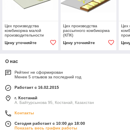
Цех производства
Цех производства
Цех 
комбикорма малой
рассыпного комбикорма
ком
производительности
(КПК)
прои
ЛПКГ-mini
ч
Цену уточняйте
Цену уточняйте
Цен
О нас
Рейтинг не сформирован
Менее 5 отзывов за последний год
Работает с 16.02.2015
г. Костанай
А. Байтурсынова 95, Костанай, Казахстан
Контакты
Сегодня работает с 10:00 до 18:00
Показать весь график работы