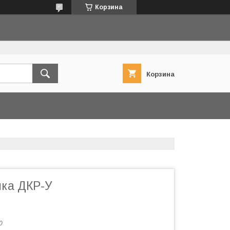
Корзина
Корзина
ка ДКР-У
0