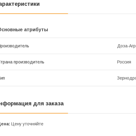
арактеристики
Основные атрибуты
роизводитель
Доза-Агр
трана производитель
Россия
ип
Зернодр
нформация для заказа
Цена:
Цену уточняйте