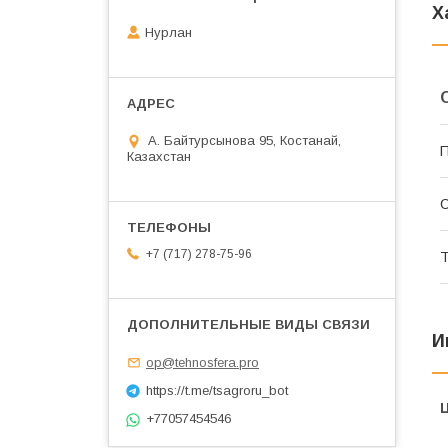
Х
Нурлан
А. Байтурсынова 95, Костанай,
П
Казахстан
С
+7 (717) 278-75-96
Т
И
op@tehnosfera.pro
https://t.me/tsagroru_bot
+77057454546