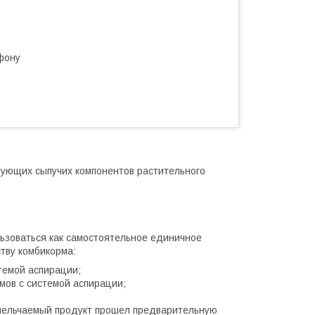
фону
дующих сыпучих компонентов растительного
ьзоваться как самостоятельное единичное
тву комбикорма:
темой аспирации;
мов с системой аспирации;
мельчаемый продукт прошел предварительную