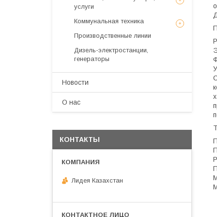
о
услуги
Д
Коммунальная техника
Производственные линии
Р
Дизель-электростанции,
Э
генераторы
Ф
У
С
Новости
к
х
О нас
п
п
КОНТАКТЫ
П
П
Р
П
М
Лидея Казахстан
М