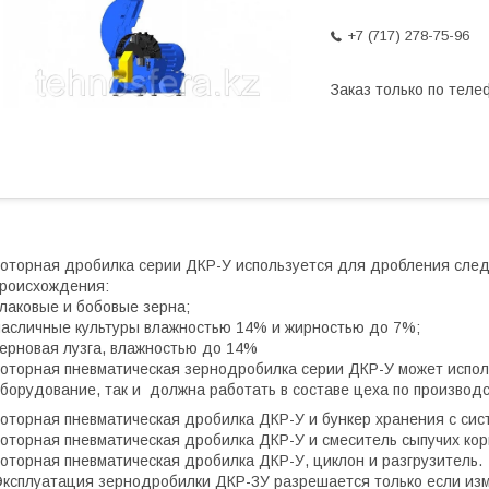
+7 (717) 278-75-96
Заказ только по теле
оторная дробилка серии ДКР-У используется для дробления сле
роисхождения:
лаковые и бобовые зерна;
асличные культуры влажностью 14% и жирностью до 7%;
ерновая лузга, влажностью до 14%
оторная пневматическая зернодробилка серии ДКР-У может испол
борудование, так и должна работать в составе цеха по производс
оторная пневматическая дробилка ДКР-У и бункер хранения с сис
оторная пневматическая дробилка ДКР-У и смеситель сыпучих кор
оторная пневматическая дробилка ДКР-У, циклон и разгрузитель.
ксплуатация зернодробилки ДКР-3У разрешается только если из