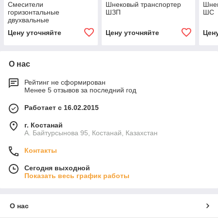
Смесители
Шнековый транспортер
Шне
горизонтальные
ШЗП
ШС
двухвальные
Цену уточняйте
Цену уточняйте
Цен
О нас
Рейтинг не сформирован
Менее 5 отзывов за последний год
Работает с 16.02.2015
г. Костанай
А. Байтурсынова 95, Костанай, Казахстан
Контакты
Сегодня выходной
Показать весь график работы
О нас