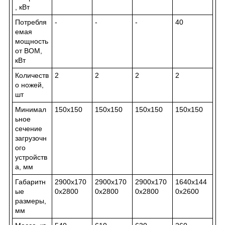
, кВт
Потребля
-
-
-
40
емая
мощность
от ВОМ,
кВт
Количеств
2
2
2
2
о ножей,
шт
Минимал
150х150
150х150
150х150
150х150
ьное
сечение
загрузочн
ого
устройств
а, мм
Габаритн
2900х170
2900х170
2900х170
1640х144
ые
0х2800
0х2800
0х2800
0х2600
размеры,
мм