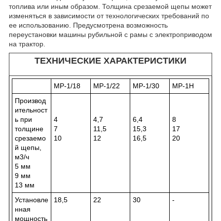
топлива или иным образом. Толщина срезаемой щепы может
изменяться в зависимости от технологических требований по
ее использованию. Предусмотрена возможность
переустановки машины рубильной с рамы с электроприводом
на трактор.
ТЕХНИЧЕСКИЕ ХАРАКТЕРИСТИКИ
МР-1/18
МР-1/22
МР-1/30
МР-1Н
Производ
ительност
ь при
4
4,7
6,4
8
толщине
7
11,5
15,3
17
срезаемо
10
12
16,5
20
й щепы,
м3/ч
5 мм
9 мм
13 мм
Установле
18,5
22
30
-
нная
мощность