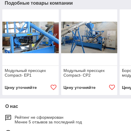
Подобные товары компании
Модульный прессцех
Модульный прессцех
Боро
Compact- EP1
Compact- CP2
мод
Цену уточняйте
Цену уточняйте
Цен
О нас
Рейтинг не сформирован
Менее 5 отзывов за последний год