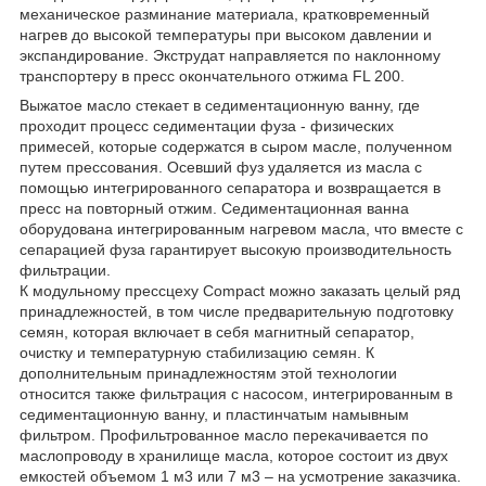
механическое разминание материала, кратковременный
нагрев до высокой температуры при высоком давлении и
экспандирование. Экструдат направляется по наклонному
транспортеру в пресс окончательного отжима FL 200.
Выжатое масло стекает в седиментационную ванну, где
проходит процесс седиментации фуза - физических
примесей, которые содержатся в сыром масле, полученном
путем прессования. Осевший фуз удаляется из масла с
помощью интегрированного сепаратора и возвращается в
пресс на повторный отжим. Седиментационная ванна
оборудована интегрированным нагревом масла, что вместе с
сепарацией фуза гарантирует высокую производительность
фильтрации.
К модульному прессцеху Compact можно заказать целый ряд
принадлежностей, в том числе предварительную подготовку
семян, которая включает в себя магнитный сепаратор,
очистку и температурную стабилизацию семян. К
дополнительным принадлежностям этой технологии
относится также фильтрация с насосом, интегрированным в
седиментационную ванну, и пластинчатым намывным
фильтром. Профильтрованное масло перекачивается по
маслопроводу в хранилище масла, которое состоит из двух
емкостей объемом 1 м3 или 7 м3 – на усмотрение заказчика.