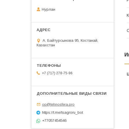
Р
Нурлан
К
С
А. Байтурсынова 95, Костанай,
Казахстан
И
+7 (717) 278-75-96
op@tehnosfera.pro
https://t.me/tsagroru_bot
+77057454546