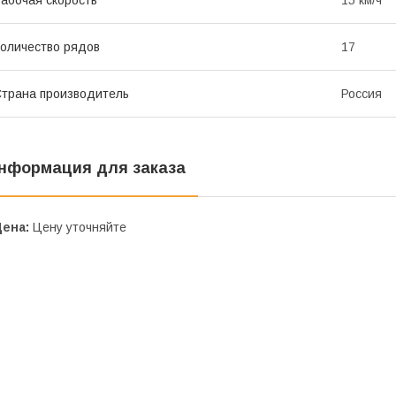
абочая скорость
15 км/ч
оличество рядов
17
трана производитель
Россия
нформация для заказа
Цена:
Цену уточняйте