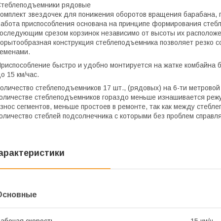
теблеподъемники рядовые
омплект звездочек для понижения оборотов вращения барабана, п
абота приспособления основана на принципе формирования стебл
оследующим срезом корзинок независимо от высоты их расположен
орытообразная конструкция стеблеподъемника позволяет резко с
еменами.
риспособление быстро и удобно монтируется на жатке комбайна б
о 15 км/час.
оличество стеблеподъемников 17 шт., (рядовых) на 6-ти метровой 
оличестве стеблеподъемников гораздо меньше изнашивается реж
знос сегментов, меньше простоев в ремонте, так как между стеб
оличество стеблей подсолнечника с которыми без проблем справл
арактеристики
Основные