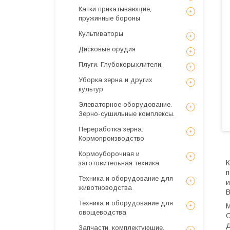
Катки прикатывающие,
пружинные бороны
Культиваторы
Дисковые орудия
Плуги. Глубокорыхлители.
Уборка зерна и других
культур
Элеваторное оборудование.
Зерно-сушильные комплексы.
Переработка зерна.
Кормопроизводство
Кормоуборочная и
К
заготовительная техника
п
Техника и оборудование для
и
животноводства
В
Техника и оборудование для
М
овощеводства
С
Д
Запчасти, комплектующие,