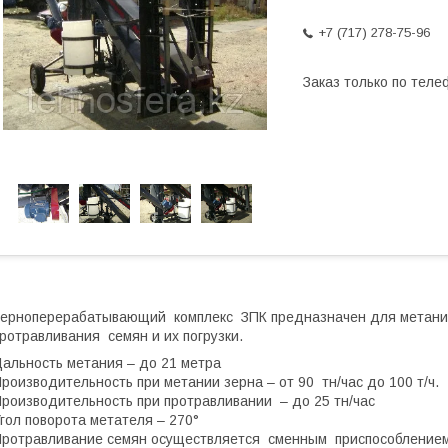
+7 (717) 278-75-96
Заказ только по теле
ерноперерабатывающий комплекс ЗПК предназначен для метания 
ротравливания семян и их погрузки.
альность метания – до 21 метра
роизводительность при метании зерна – от 90 тн/час до 100 т/ч.
роизводительность при протравливании – до 25 тн/час
гол поворота метателя – 270°
ротравливание семян осуществляется сменным приспособлением