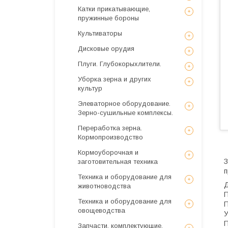
Катки прикатывающие,
пружинные бороны
Культиваторы
Дисковые орудия
Плуги. Глубокорыхлители.
Уборка зерна и других
культур
Элеваторное оборудование.
Зерно-сушильные комплексы.
Переработка зерна.
Кормопроизводство
Кормоуборочная и
З
заготовительная техника
п
Техника и оборудование для
Д
животноводства
П
Техника и оборудование для
П
овощеводства
У
П
Запчасти, комплектующие,