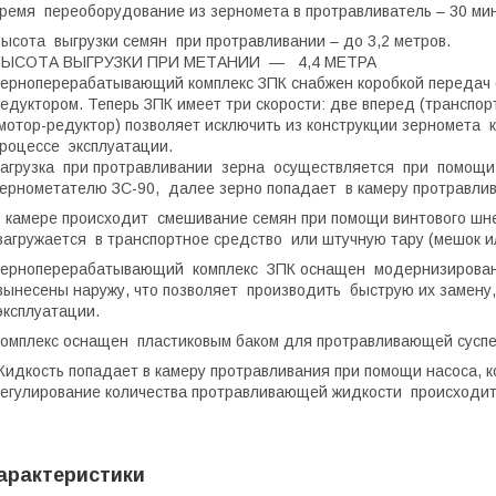
ремя переоборудование из зерномета в протравливатель – 30 мин
ысота выгрузки семян при протравливании – до 3,2 метров.
ВЫСОТА ВЫГРУЗКИ ПРИ МЕТАНИИ — 4,4 МЕТРА
ерноперерабатывающий комплекс ЗПК снабжен коробкой передач с
едуктором. Теперь ЗПК имеет три скорости: две вперед (транспор
мотор-редуктор) позволяет исключить из конструкции зерномета 
роцессе эксплуатации.
агрузка при протравливании зерна осуществляется при помощи
ернометателю ЗС-90, далее зерно попадает в камеру протравлив
 камере происходит смешивание семян при помощи винтового шн
агружается в транспортное средство или штучную тару (мешок и
Зерноперерабатывающий комплекс ЗПК оснащен модернизирова
ынесены наружу, что позволяет производить быструю их замену, 
ксплуатации.
омплекс оснащен пластиковым баком для протравливающей суспен
идкость попадает в камеру протравливания при помощи насоса, к
егулирование количества протравливающей жидкости происходит
арактеристики