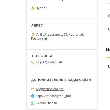
Нурлан
С
А. Байтурсынова 95, Костанай,
Казахстан
И
+7 (717) 278-75-96
op@tehnosfera.pro
https://t.me/tsagroru_bot
+77057454546