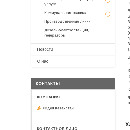
в
услуги
В
Коммунальная техника
Производственные линии
З
р
Дизель-электростанции,
(
генераторы
п
З
Новости
з
В
О нас
з
в
э
КОНТАКТЫ
К
Ж
р
Лидея Казахстан
Х