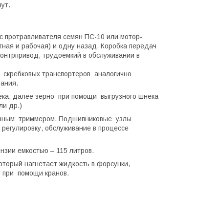
ут.
 протравливателя семян ПС-10 или мотор-
тная и рабочая) и одну назад. Коробка передач
контрпривод, трудоемкий в обслуживании в
 скребковых транспортеров аналогично
ания.
ека, далее зерно при помощи выгрузного шнека
ли др.)
нным триммером. Подшипниковые узлы
регулировку, обслуживание в процессе
зии емкостью – 115 литров.
оторый нагнетает жидкость в форсунки,
 при помощи кранов.