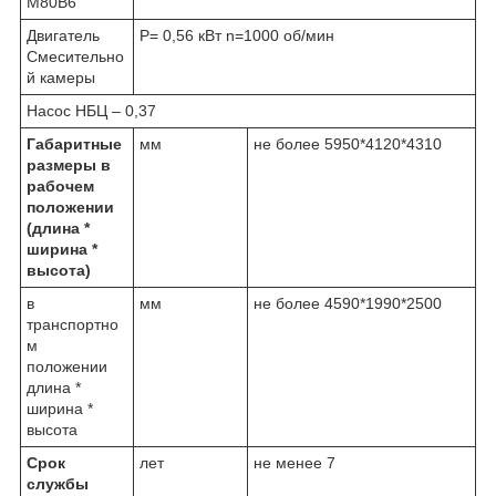
М80В6
Двигатель
P= 0,56 кВт n=1000 об/мин
Смесительно
й камеры
Насос НБЦ – 0,37
Габаритные
мм
не более 5950*4120*4310
размеры в
рабочем
положении
(длина *
ширина *
высота)
в
мм
не более 4590*1990*2500
транспортно
м
положении
длина *
ширина *
высота
Срок
лет
не менее 7
службы