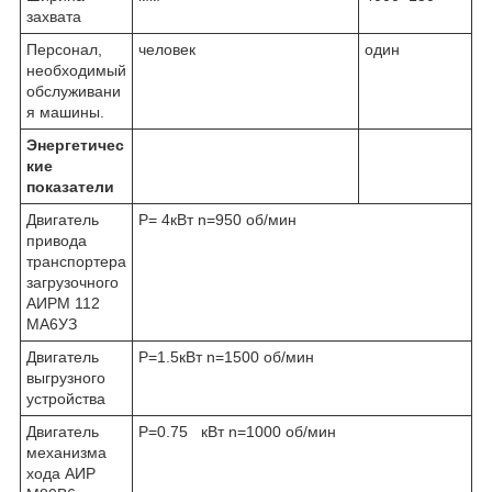
захвата
Персонал,
человек
один
необходи­мый
обслуживани
я машины.
Энергетичес
кие
показатели
Двигатель
P= 4кВт n=950 об/мин
привода
транспортера
загрузочно­го
АИРМ 112
МА6УЗ
Двигатель
P=1.5кВт n=1500 об/мин
выгрузного
устройства
Двигатель
P=0.75 кВт n=1000 об/мин
механизма
хода АИР