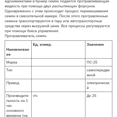
ядохимикатами в бункер семян подается протравливающая
жидкость при помощи двух распыляющих форсунок.
Одновременно с этим происходит процесс перемешивания
семян в смесительной камере. После этого протравленные
семена транспортируются в тару или автотранспортные
средства через выгрузной шнек. Все процессы регулируются
при помощи бокса управления.
Протравливатель семян
Ед. измер.
Значение
Наименован
ие
Марка
ПС-25
Тип
самопередви
ж­ной
Привод
электрически
й
Производите
т/ч
До 25
льность на 1
час
основного
времени (на