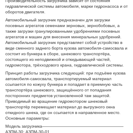
Производительность загрузчика зависит от состояния
гидравлической системы автомобиля, марки гидронасоса и от
оборотов двигателя.
Автомобильный загрузчик предназначен для загрузки
посевных агрегатов семенами зерновых, зернобобовых, а
также загрузки гранулированными удобрениями посевных
агрегатов и машин для внесения минеральных удобрений.
Автомобильный загрузчик представляет собой устройство в
виде сменного заднего борта кузова автомобиля-самосвала и
состоит из бункера в сборе, шнекового транспортёра,
состоящего из неподвижной и откидывающей частей,
гидромотора, трёхходового крана, гидравлической системы.
Принцип работы загрузчика следующий: при подъёме кузова
автомобиля-самосвала, транспортируемый материал
ссыпается по кожуху бункера и попадает в приемную часть
транспортёра шнекового, защищённого от попадания
посторонних предметов установленной там защитой.
Приводимый во вращение гидромотором шнековый
транспортёр перемещает материал до выгрузного окна
откидного шнека, где он ссыпается в направленное место.
Основные параметры:
Модель загрузчика———————————————————–
АЗПМ-30; АЗПМ-30-01