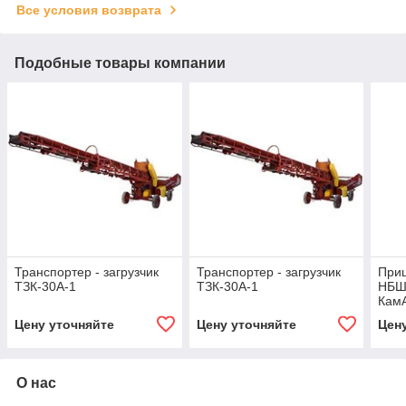
Все условия возврата
Подобные товары компании
Транспортер - загрузчик
Транспортер - загрузчик
Приц
ТЗК-30А-1
ТЗК-30А-1
НБШ-
Кам
прои
Цену уточняйте
Цену уточняйте
Цен
мин
О нас