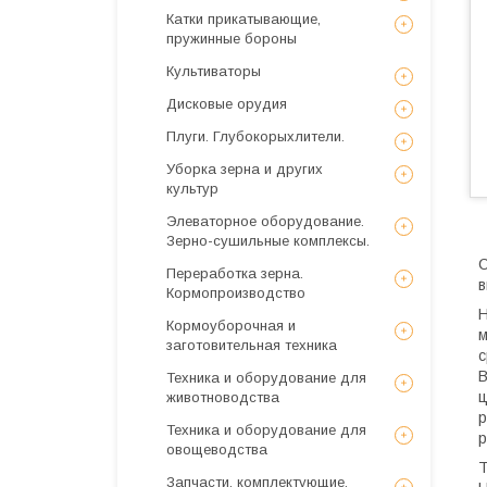
Катки прикатывающие,
пружинные бороны
Культиваторы
Дисковые орудия
Плуги. Глубокорыхлители.
Уборка зерна и других
культур
Элеваторное оборудование.
Зерно-сушильные комплексы.
С
Переработка зерна.
в
Кормопроизводство
Н
Кормоуборочная и
м
заготовительная техника
с
В
Техника и оборудование для
ц
животноводства
р
Техника и оборудование для
р
овощеводства
Т
Запчасти, комплектующие,