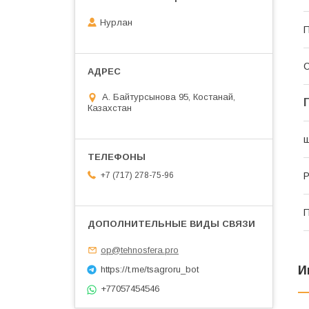
Нурлан
П
С
А. Байтурсынова 95, Костанай,
Казахстан
ш
Р
+7 (717) 278-75-96
П
op@tehnosfera.pro
И
https://t.me/tsagroru_bot
+77057454546