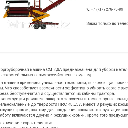
+7 (717) 278-75-96
Заказ только по теле
оргоуборочная машина СМ-2,6А предназначена для уборки метело
ысокостебельных сельскохозяйственных культур.
а машине применена уникальная технология, позволяющая произв
м. Что способствует возможности эффективно убирать сорго с выс
реза бесступенчатая и осуществляется из кабины трактора.
 конструкции режущего аппарата заложены штампосварные пальцы
ельнокаленные до твердости HRC 48…57, имеют 8 режущих кромок
ежущих кромки, поэтому для продления срока их эксплуатации со
аботу включаются другие 4 режущих кромки. Кроме того предусмо
ехнические характеристики