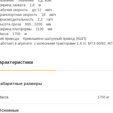
Название Значение Ед. изм.
Ширина захвата 2,6 м
абочая скорость до 12 км/ч
ранспортная скорость 18 км/ч
Производительность 2,2 га/ч
Высота среза 900…3200 мм
Ширина платформы 1130 мм
Масса 1750 кг
ип привода Кривошипно-шатунный привод (КШП)
аботает в агрегате: c колесными тракторами 1,4 тс: МТЗ-80/82, М
арактеристики
Габаритные размеры
Масса
1750 кг
Основные