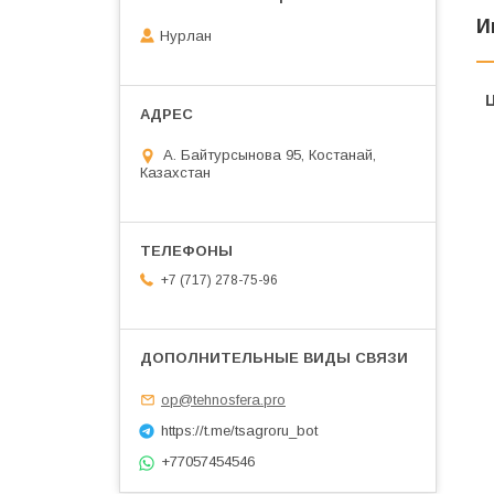
И
Нурлан
А. Байтурсынова 95, Костанай,
Казахстан
+7 (717) 278-75-96
op@tehnosfera.pro
https://t.me/tsagroru_bot
+77057454546