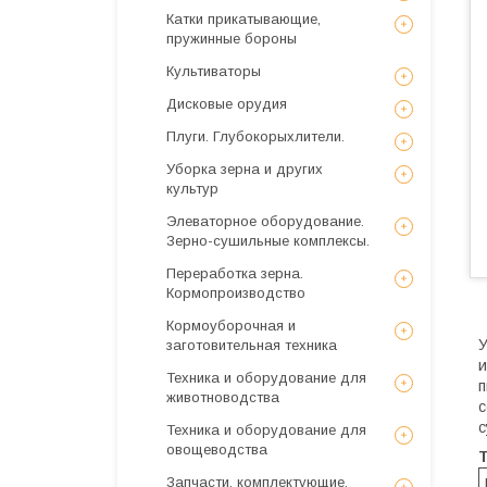
Катки прикатывающие,
пружинные бороны
Культиваторы
Дисковые орудия
Плуги. Глубокорыхлители.
Уборка зерна и других
культур
Элеваторное оборудование.
Зерно-сушильные комплексы.
Переработка зерна.
Кормопроизводство
Кормоуборочная и
У
заготовительная техника
и
Техника и оборудование для
п
животноводства
с
с
Техника и оборудование для
овощеводства
Запчасти, комплектующие,