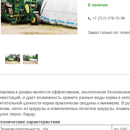
В наличии
+7 (717) 278-75-96
Заказ только по теле
паковка в рукава является эффективным, экологически безопасны
нвестиций, и дает возможность хранить разные виды корма в неп
итательной ценности корма практически сведены к минимуму. В ру
енаж, силос из кукурузы и измельченных початков кукурузы, влаж
ухое зерно, барду.
Технические характеристики
Производительность, т/ч
до 100