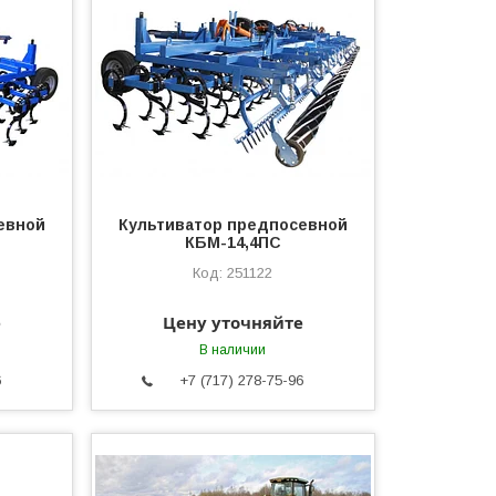
евной
Культиватор предпосевной
КБМ-14,4ПС
251122
е
Цену уточняйте
В наличии
6
+7 (717) 278-75-96