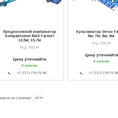
Предпосевной комбинатор
Культиватор Verso F
Kompaktomat MAX Farmet
6м; 7м; 8м; 9м.
12,5м; 15,7м
251136
251134
Цену уточняйт
Цену уточняйте
В наличии
В наличии
+7 (717) 278-75-96
+7 (717) 278-75-9