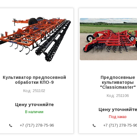
Культиватор предпосевной
Предпосевные
обработки КПО-9
культиваторы
"Classicmaster"
251102
251106
Цену уточняйте
Цену уточняйт
В наличии
Под заказ
+7 (717) 278-75-96
+7 (717) 278-75-9