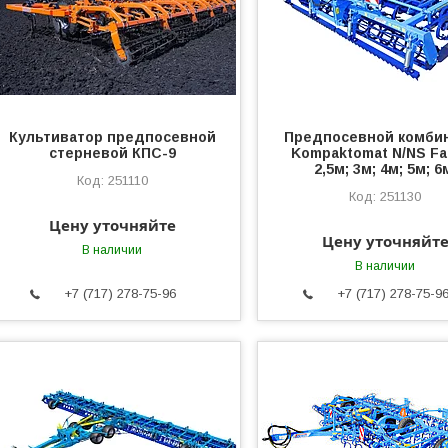
Культиватор предпосевной
Предпосевной комби
стерневой КПС-9
Kompaktomat N/NS Fa
2,5м; 3м; 4м; 5м; 6
251110
251130
Цену уточняйте
Цену уточняйт
В наличии
В наличии
+7 (717) 278-75-96
+7 (717) 278-75-9