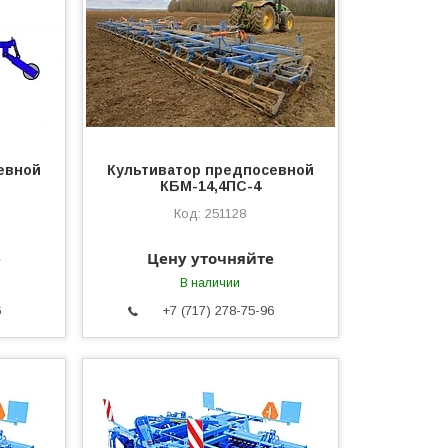
евной
Культиватор предпосевной
КБМ-14,4ПС-4
251128
е
Цену уточняйте
В наличии
6
+7 (717) 278-75-96