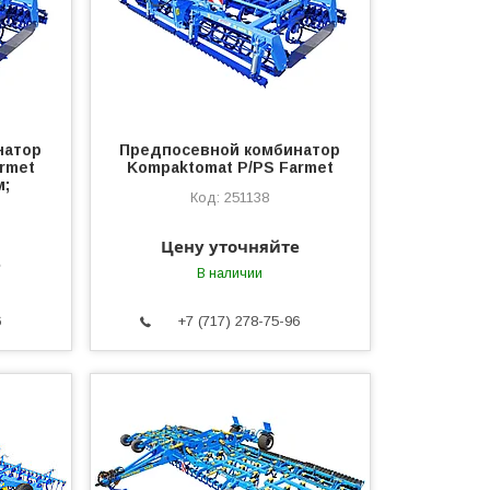
натор
Предпосевной комбинатор
rmet
Kompaktomat P/PS Farmet
м;
251138
Цену уточняйте
е
В наличии
6
+7 (717) 278-75-96