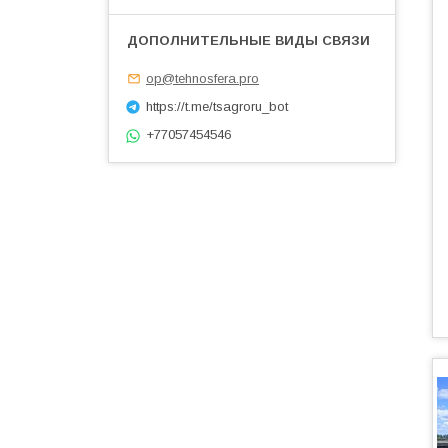
op@tehnosfera.pro
https://t.me/tsagroru_bot
+77057454546