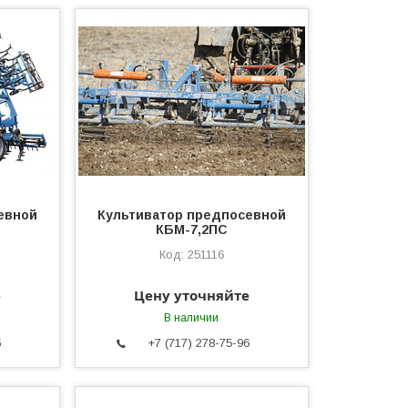
евной
Культиватор предпосевной
КБМ-7,2ПС
251116
е
Цену уточняйте
В наличии
6
+7 (717) 278-75-96